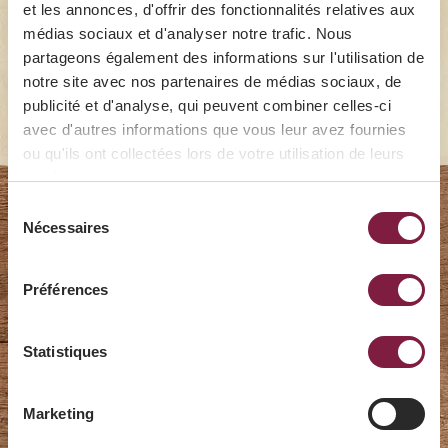
et les annonces, d'offrir des fonctionnalités relatives aux
Présenter les produits
médias sociaux et d'analyser notre trafic. Nous
partageons également des informations sur l'utilisation de
notre site avec nos partenaires de médias sociaux, de
publicité et d'analyse, qui peuvent combiner celles-ci
avec d'autres informations que vous leur avez fournies
ou qu'ils ont collectées lors de votre utilisation de leurs
services.
Sélection
Nécessaires
du
Les plaisirs de
consentement
l'automne 2026
Préférences
Statistiques
Marketing