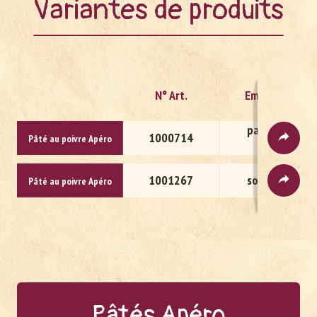
Variantes de produits
N° Art.
Emballage
papier de
1000714
Pâté au poivre Apéro
soie
1001267
sous-vide
Pâté au poivre Apéro
Pâ­tés Apéro