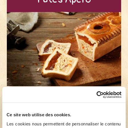
Nos pâtés Apéro en forme de petites
bouchées accompagnent à merveille
Ce site web utilise des cookies.
vos apéros.
Les cookies nous permettent de personnaliser le contenu