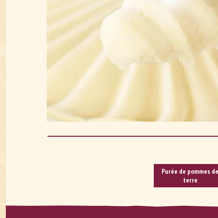
Pu­rée de pommes d
terre