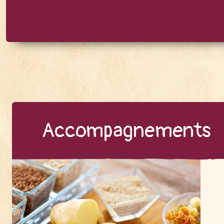
Ac­com­pa­gne­ments