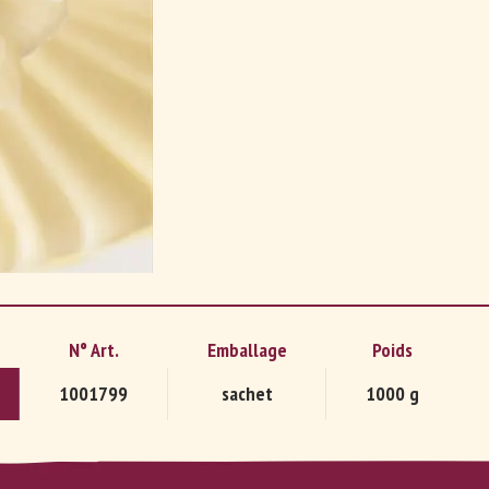
DE
FR
N° Art.
Emballage
Poids
e
1001799
sachet
1000 g