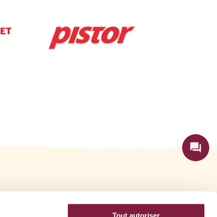
Le Patron - ORIOR Food AG
Rohrmattstrasse 1
CH-4461 Böckten
Tout autoriser