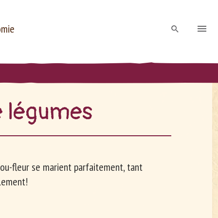
omie
de lé­gumes
hou-fleur se marient parfaitement, tant
lement!