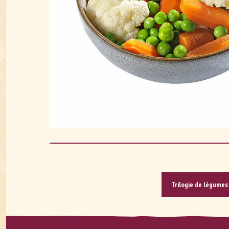
Tri­lo­gie de lé­gumes