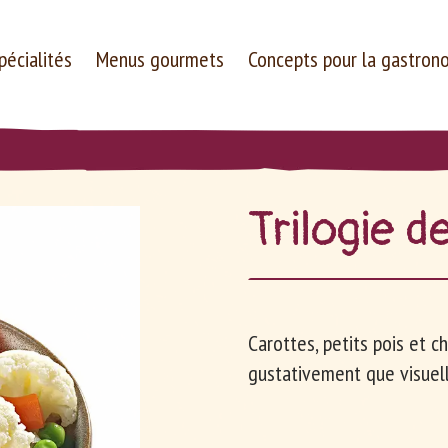
pécialités
Menus gourmets
Concepts pour la gastron
Tri­lo­gie 
Entreprise
Carrières
Carottes, petits pois et c
gustativement que visuel