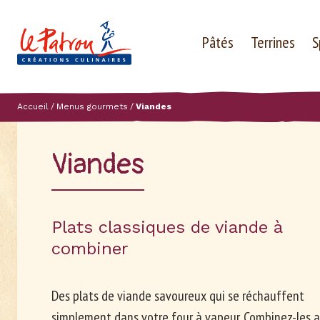
Pâtés
Terrines
S
Accueil
Menus gourmets
Viandes
Viandes
Plats classiques de viande à
combiner
Des plats de viande savoureux qui se réchauffent
simplement dans votre four à vapeur. Combinez-les a