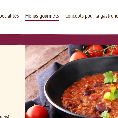
pécialités
Menus gourmets
Concepts pour la gastron
Entreprise
Carrières
u gré