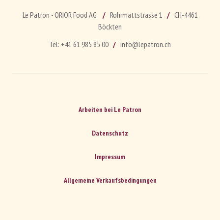
Le Patron - ORIOR Food AG
Rohrmattstrasse 1
CH-4461
Böckten
Tel:
+41 61 985 85 00
info@lepatron.ch
Arbeiten bei Le Patron
Datenschutz
Impressum
Allgemeine Verkaufsbedingungen