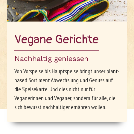
Unternehmen
Arbeiten bei Le Patron
Ve­ga­ne Ge­rich­te
Nachhaltig geniessen
Von Vorspeise bis Hauptspeise bringt unser plant-
based Sortiment Abwechslung und Genuss auf
die Speisekarte. Und dies nicht nur für
Veganerinnen und Veganer, sondern für alle, die
sich bewusst nachhaltiger ernähren wollen.
DE
FR