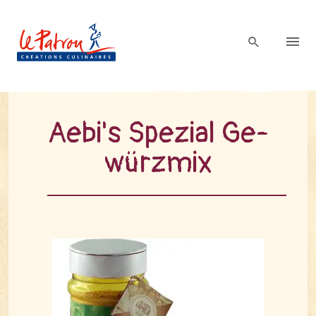
Aebi's Spe­zi­al Ge­
würz­mix