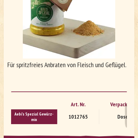
Unternehmen
Arbeiten bei Le Patron
Für spritzfreies Anbraten von Fleisch und Geflügel.
Art. Nr.
Verpackung
Aebi's Spe­zi­al Ge­würz­
DE
FR
1012765
Dose
mix