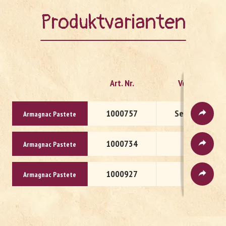
Produktvarianten
Art. Nr.
Verpackung
1000757
Seidenpapier
Ar­ma­gnac Pas­te­te
1000734
1/2 vac
Ar­ma­gnac Pas­te­te
1000927
Schale
Ar­ma­gnac Pas­te­te