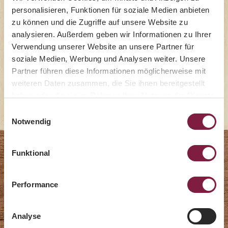
personalisieren, Funktionen für soziale Medien anbieten
interpretiert, bei uns finden Sie für
zu können und die Zugriffe auf unsere Website zu
jeden Geschmack eine Pastete.
analysieren. Außerdem geben wir Informationen zu Ihrer
Verwendung unserer Website an unsere Partner für
soziale Medien, Werbung und Analysen weiter. Unsere
Produkte anzeigen
Partner führen diese Informationen möglicherweise mit
weiteren Daten zusammen, die Sie ihnen bereitgestellt
haben oder die sie im Rahmen Ihrer Nutzung der Dienste
gesammelt haben.
Einwilligungsauswahl
Notwendig
Funktional
Herbstgenuss 2026
Performance
Analyse