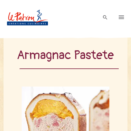
Ar­ma­gnac Pas­te­te