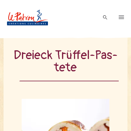
Drei­eck Trüf­fel-Pas­
te­te