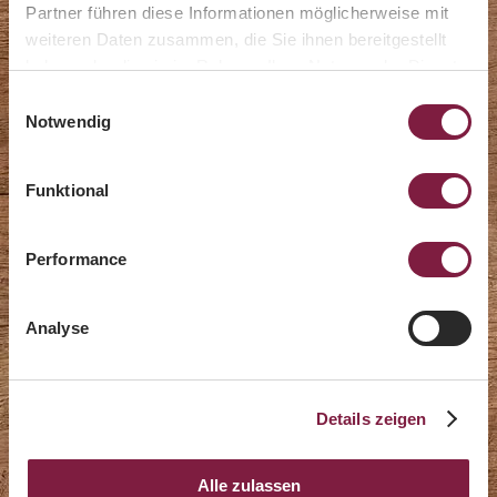
Partner führen diese Informationen möglicherweise mit
weiteren Daten zusammen, die Sie ihnen bereitgestellt
haben oder die sie im Rahmen Ihrer Nutzung der Dienste
Herbstgenuss 2026
gesammelt haben.
Einwilligungsauswahl
Notwendig
Funktional
Performance
Analyse
Details zeigen
Alle zulassen