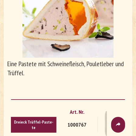
Unternehmen
Arbeiten bei Le Patron
Eine Pastete mit Schweinefleisch, Pouletleber und
Trüffel.
Art. Nr.
Verpackung
DE
FR
Drei­eck Trüf­fel-Pas­te­
1000767
vac
te