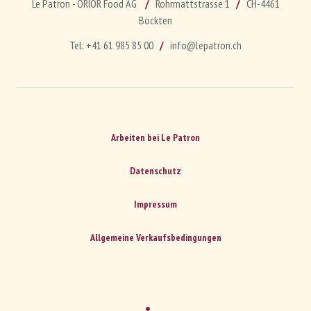
Le Patron - ORIOR Food AG
Rohrmattstrasse 1
CH-4461
Böckten
Tel:
+41 61 985 85 00
info@lepatron.ch
Arbeiten bei Le Patron
Datenschutz
Impressum
Allgemeine Verkaufsbedingungen