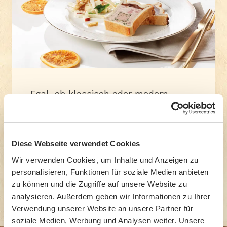
Egal, ob klassisch oder modern
interpretiert, bei uns finden Sie für
jeden Geschmack eine Pastete.
Diese Webseite verwendet Cookies
Produkte anzeigen
Wir verwenden Cookies, um Inhalte und Anzeigen zu
personalisieren, Funktionen für soziale Medien anbieten
zu können und die Zugriffe auf unsere Website zu
analysieren. Außerdem geben wir Informationen zu Ihrer
Verwendung unserer Website an unsere Partner für
soziale Medien, Werbung und Analysen weiter. Unsere