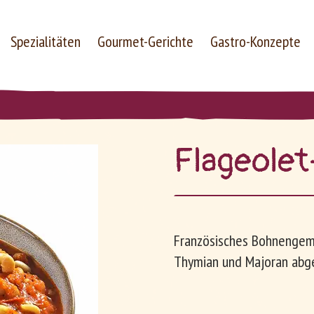
Spezialitäten
Gourmet-Gerichte
Gastro-Konzepte
Fla­geo­le
Unternehmen
Arbeiten bei Le Patron
Französisches Bohnengem
Thymian und Majoran abg