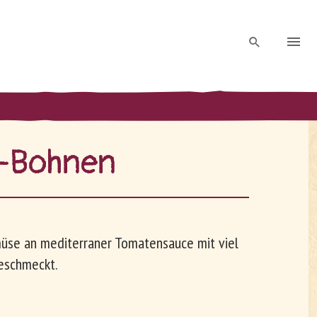
t-Boh­nen
üse an mediterraner Tomatensauce mit viel
eschmeckt.