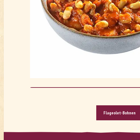
Fla­geo­let-Boh­nen