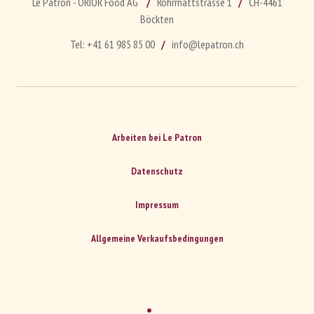
Le Patron - ORIOR Food AG
Rohrmattstrasse 1
CH-4461
Böckten
Tel:
+41 61 985 85 00
info@lepatron.ch
Arbeiten bei Le Patron
Datenschutz
Impressum
Allgemeine Verkaufsbedingungen