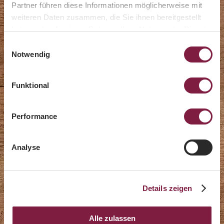
Partner führen diese Informationen möglicherweise mit
weiteren Daten zusammen, die Sie ihnen bereitgestellt
haben oder die sie im Rahmen Ihrer Nutzung der Dienste
Herbstgenuss 2026
gesammelt haben.
Einwilligungsauswahl
Notwendig
Funktional
Performance
Analyse
Details zeigen
Alle zulassen