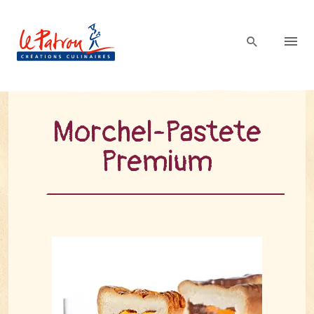
Mor­chel-Pas­te­te
Pre­mi­um