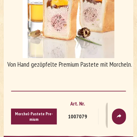
Unternehmen
Arbeiten bei Le Patron
Von Hand gezöpfelte Premium Pastete mit Morcheln.
Art. Nr.
Verpackung
DE
FR
Mor­chel-Pas­te­te Pre­
1007079
Seidenpapie
mi­um