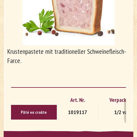
Unternehmen
Arbeiten bei Le Patron
Krustenpastete mit traditioneller Schweinefleisch-
Farce.
Art. Nr.
Verpackung
1019117
1/2 vac
Pâté en croû­te
DE
FR