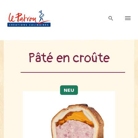
Pâté en croû­te
NEU