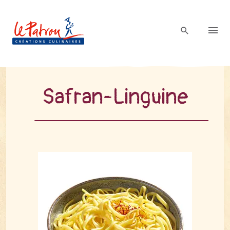
Sa­fran-Lin­gui­ne