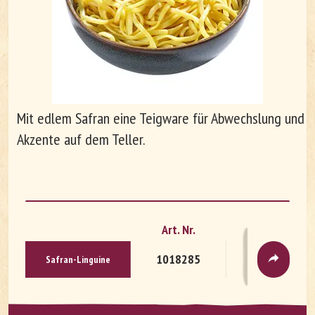
Unternehmen
Arbeiten bei Le Patron
Mit edlem Safran eine Teigware für Abwechslung und
Akzente auf dem Teller.
Art. Nr.
Verpackung
1018285
Beutel
Sa­fran-Lin­gui­ne
DE
FR