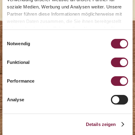
soziale Medien, Werbung und Analysen weiter. Unsere
Partner führen diese Informationen möglicherweise mit
weiteren Daten zusammen, die Sie ihnen bereitgestellt
haben oder die sie im Rahmen Ihrer Nutzung der Dienste
gesammelt haben.
Einwilligungsauswahl
Herbstgenuss 2026
Notwendig
Funktional
Performance
Analyse
Details zeigen