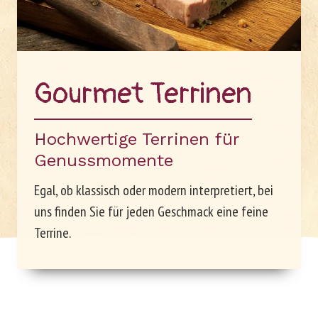
Unternehmen
Arbeiten bei Le Patron
Gour­met Ter­ri­nen
Hochwertige Terrinen für
Genussmomente
Egal, ob klassisch oder modern interpretiert, bei
uns finden Sie für jeden Geschmack eine feine
Terrine.
DE
FR