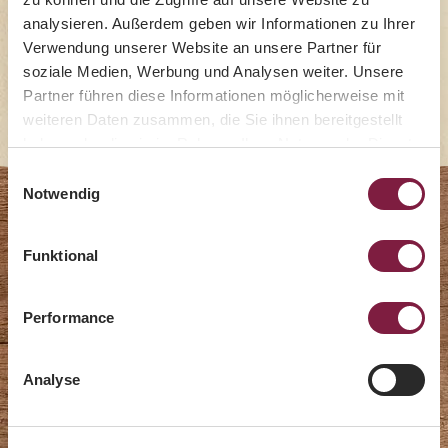
analysieren. Außerdem geben wir Informationen zu Ihrer
Gourmet Terrinen
Verwendung unserer Website an unsere Partner für
soziale Medien, Werbung und Analysen weiter. Unsere
Apéro Terrinen
Partner führen diese Informationen möglicherweise mit
weiteren Daten zusammen, die Sie ihnen bereitgestellt
haben oder die sie im Rahmen Ihrer Nutzung der Dienste
gesammelt haben.
Einwilligungsauswahl
Notwendig
Herbstgenuss 2026
Funktional
Performance
Analyse