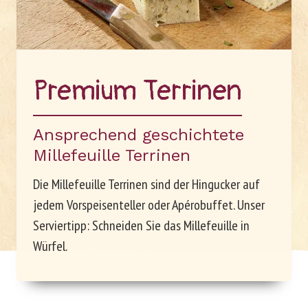
Unternehmen
Arbeiten bei Le Patron
Pre­mi­um Ter­ri­nen
Ansprechend geschichtete
Millefeuille Terrinen
Die Millefeuille Terrinen sind der Hingucker auf
jedem Vorspeisenteller oder Apérobuffet. Unser
Serviertipp: Schneiden Sie das Millefeuille in
Würfel.
DE
FR